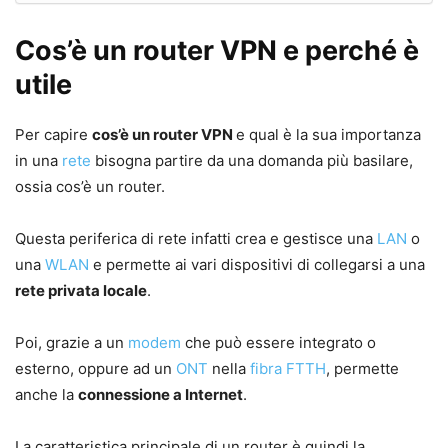
Cos’è un router VPN e perché è
utile
Per capire
cos’è un router VPN
e qual è la sua importanza
in una
rete
bisogna partire da una domanda più basilare,
ossia cos’è un router.
Questa periferica di rete infatti crea e gestisce una
LAN
o
una
WLAN
e permette ai vari dispositivi di collegarsi a una
rete privata locale
.
Poi, grazie a un
modem
che può essere integrato o
esterno, oppure ad un
ONT
nella
fibra FTTH
, permette
anche la
connessione a Internet
.
La caratteristica principale di un router è quindi la