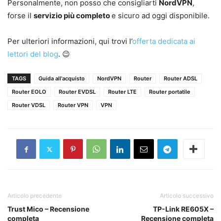
Personalmente, non posso che consigliarti
NordVPN
,
forse il
servizio più completo
e sicuro ad oggi disponibile.
Per ulteriori informazioni, qui trovi l’
offerta dedicata ai
lettori del blog
. 😉
TAGS
Guida all'acquisto
NordVPN
Router
Router ADSL
Router EOLO
Router EVDSL
Router LTE
Router portatile
Router VDSL
Router VPN
VPN
Articolo precedente
Articolo successivo
Trust Mico – Recensione
TP-Link RE605X –
completa
Recensione completa