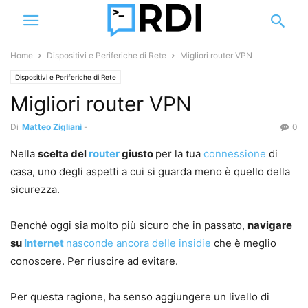
Home
Dispositivi e Periferiche di Rete
Migliori router VPN
Dispositivi e Periferiche di Rete
Migliori router VPN
Di
Matteo Zigliani
-
0
Nella
scelta del
router
giusto
per la tua
connessione
di
casa, uno degli aspetti a cui si guarda meno è quello della
sicurezza.
Benché oggi sia molto più sicuro che in passato,
navigare
su
Internet
nasconde ancora delle insidie
che è meglio
conoscere. Per riuscire ad evitare.
Per questa ragione, ha senso aggiungere un livello di