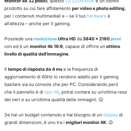
Monitor 4k 32 pollici
, questo
LG 32UR550K
è un ottimo
prodotto su cui fare affidamento
per video e photo editing
,
per i contenuti multimediali e – se il tuo
hardware
è
all’altezza – anche per il gaming.
Possiede una
risoluzione
Ultra HD
da
3840 x 2160
pixel
con ed è un
monitor 4k 16:9
, capace di offrire un
ottimo
livello di qualità dell’immagine
.
Il
tempo di risposta da 4 ms
e la frequenza di
aggiornamento di 60Hz lo rendono adatto per il gaming
basilare sia su console che per PC. Considerando però
che il pannello è di
tipo VA
, potrai contare su un’ottima resa
dei neri e su un’ottima qualità delle immagini. 😉
Se hai un budget contenuto e hai bisogno di un
display
di
grandi dimensioni, è uno tra i
migliori monitor 4K
. 😉