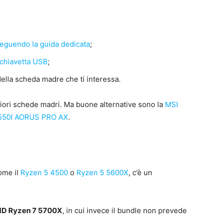
eguendo la guida dedicata
;
 chiavetta USB
;
 della scheda madre che ti interessa.
igliori schede madri. Ma buone alternative sono la
MSI
550I AORUS PRO AX
.
ome il
Ryzen 5 4500
o
Ryzen 5 5600X
, c’è un
D Ryzen 7 5700X
, in cui invece il bundle non prevede