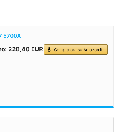
7 5700X
zo: 228,40 EUR
Compra ora su Amazon.it!