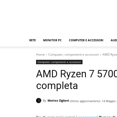
RETE
MONITOR PC
COMPUTER E ACCESSORI
AUD
Home
Computer, componenti e accessori
AMD Ryzen
Computer, componenti e accessori
AMD Ryzen 7 570
completa
By
Matteo Zigliani
Ultimo aggiornamento:
14 Maggio 