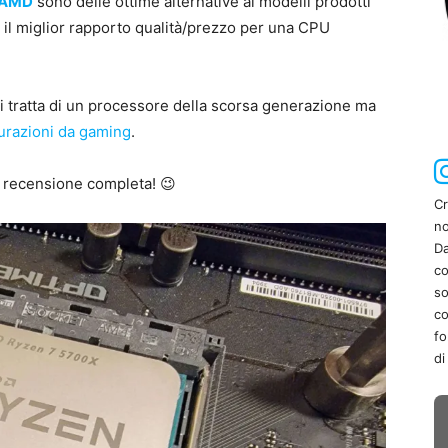
AMD
sono delle ottime alternative ai modelli prodotti
o il miglior rapporto qualità/prezzo per una CPU
si tratta di un processore della scorsa generazione ma
urazioni da gaming
.
a recensione completa! 😉
Cr
no
Da
co
so
co
fo
di