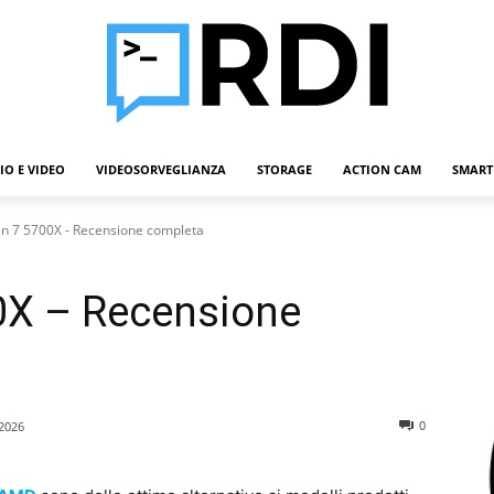
IO E VIDEO
VIDEOSORVEGLIANZA
STORAGE
ACTION CAM
SMART
Roba
 7 5700X - Recensione completa
0X – Recensione
Da
0
2026
Informatici