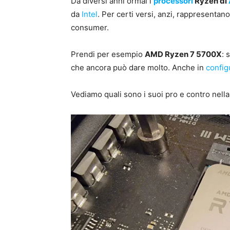
Da diversi anni ormai i
processori
Ryzen di
da
Intel
. Per certi versi, anzi, rappresentan
consumer.
Prendi per esempio
AMD Ryzen 7 5700X
: 
che ancora può dare molto. Anche in
config
Vediamo quali sono i suoi pro e contro nell