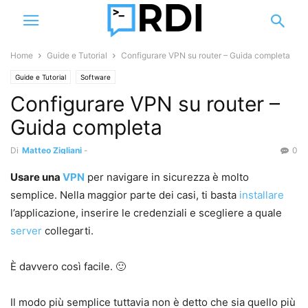
Home
Guide e Tutorial
Configurare VPN su router – Guida completa
Guide e Tutorial
Software
Configurare VPN su router –
Guida completa
Di
Matteo Zigliani
-
0
Usare una
VPN
per navigare in sicurezza è molto
semplice. Nella maggior parte dei casi, ti basta
installare
l’applicazione, inserire le credenziali e scegliere a quale
server
collegarti.
È davvero così facile. 🙂
Il modo più semplice tuttavia non è detto che sia quello più