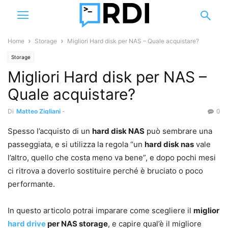
Home
Storage
Migliori Hard disk per NAS – Quale acquistare?
Storage
Migliori Hard disk per NAS –
Quale acquistare?
Di
Matteo Zigliani
-
0
Spesso l’acquisto di un
hard disk NAS
può sembrare una
passeggiata, e si utilizza la regola “un
hard disk nas
vale
l’altro, quello che costa meno va bene”, e dopo pochi mesi
ci ritrova a doverlo sostituire perché è bruciato o poco
performante.
In questo articolo potrai imparare come scegliere il
miglior
hard drive
per NAS storage
, e capire qual’è il migliore