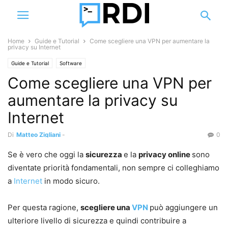
Home
Guide e Tutorial
Come scegliere una VPN per aumentare la
privacy su Internet
Guide e Tutorial
Software
Come scegliere una VPN per
aumentare la privacy su
Internet
Di
Matteo Zigliani
-
0
Se è vero che oggi la
sicurezza
e la
privacy online
sono
diventate priorità fondamentali, non sempre ci colleghiamo
a
Internet
in modo sicuro.
Per questa ragione,
scegliere una
VPN
può aggiungere un
ulteriore livello di sicurezza e quindi contribuire a