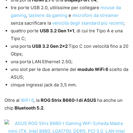
tre porte USB 2.0, utilissime per collegare
mouse da
gaming
,
tastiere da gaming
e
microfoni da streamer
senza sacrificare la
velocità degli standard più recenti
;
quattro porte
USB 3.2 Gen 1×1
, di cui tre Tipo A e una
Tipo C;
una porta
USB 3.2 Gen 2×2
Tipo C con velocità fino a 20
Gbps;
una porta LAN Ethernet 2.5G;
uno slot per le due antenne del
modulo WiFi 6
scelto da
ASUS;
cinque ingressi jack da 3,5 mm.
Oltre al
WiFi 6
, la
ROG Strix B660-I di ASUS
ha anche un
chip
Bluetooth 5.2
.