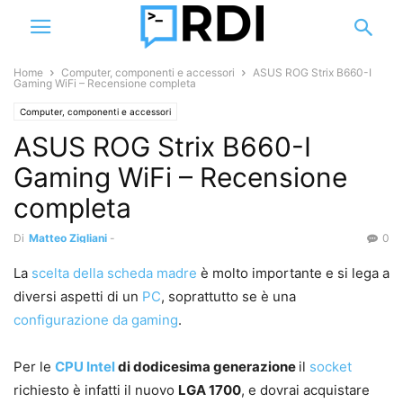
Home
Computer, componenti e accessori
ASUS ROG Strix B660-I
Gaming WiFi – Recensione completa
Computer, componenti e accessori
ASUS ROG Strix B660-I
Gaming WiFi – Recensione
completa
Di
Matteo Zigliani
-
0
La
scelta della scheda madre
è molto importante e si lega a
diversi aspetti di un
PC
, soprattutto se è una
configurazione da gaming
.
Per le
CPU
Intel
di dodicesima generazione
il
socket
richiesto è infatti il nuovo
LGA 1700
, e dovrai acquistare