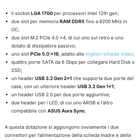
il socket
LGA 1700
per processori Intel 12th gen;
due slot per memoria
RAM DDR5
fino a 6200 MHz in
OC;
due slot M.2 PCIe 4.0 x4, di cui uno sul retro e uno
dotato di dissipatore passivo;
uno slot
PCIe 5.0 x16
, adatto alle
migliori schede video
;
quattro porte SATA da 6 Gbps per collegare Hard Disk o
SSD;
un header
USB 3.2 Gen 2×1
che supporta due porte del
case, con un ulteriore header
USB 3.2 Gen 1×1
;
un header USB 2.0 per due porte aggiuntive;
due header per i LED, di cui uno ARGB e l’altro
compatibile con
ASUS Aura Sync
.
A questa dotazione si aggiungono ovviamente i due
connettori per l’alimentazione della scheda madre e della