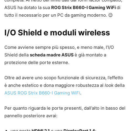
ASUS ha dotato la sua
ROG Strix B660-I Gaming WiFi
di
tutto il necessario per un PC da gaming moderno. 😉
I/O Shield e moduli wireless
Come avviene sempre più spesso, e meno male, l’I/O
Shield della
scheda madre ASUS
è già montato a
protezione delle porte esterne.
Oltre ad avere uno scopo funzionale di sicurezza, l’effetto
è anche estetico e dona maggiore robustezza al
look
della
ASUS ROG Strix B660-I Gaming WiFi
.
Per quanto riguarda le porte presenti, dall’alto in basso del
pannello posteriore avrai:
una porta
HDMI 2.1
e una
DisplayPort 1.4
;