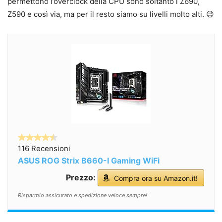
permettono l’overclock della CPU sono soltanto i Z690,
Z590 e così via, ma per il resto siamo su livelli molto alti. 😉
116 Recensioni
ASUS ROG Strix B660-I Gaming WiFi
Prezzo:
Compra ora su Amazon.it!
Risparmio assicurato e spedizione veloce sempre!