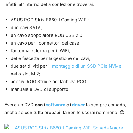
Infatti, all’interno della confezione troverai:
ASUS ROG Strix B660-I Gaming WiFi;
due cavi SATA;
un cavo sdoppiatore ROG USB 2.0;
un cavo per i connettori del case;
l’antenna esterna per il WiFi;
delle fascette per la gestione dei cavi;
due set di viti per il
montaggio di un SSD PCIe NVMe
nello slot M.2;
adesivi ROG Strix e portachiavi ROG;
manuale e DVD di supporto.
Avere un DVD
con i
software
e i
driver
fa sempre comodo,
anche se con tutta probabilità non lo userai nemmeno. 😉