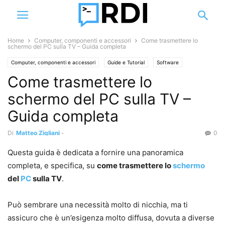
Home
Computer, componenti e accessori
Come trasmettere lo
schermo del PC sulla TV – Guida completa
Computer, componenti e accessori
Guide e Tutorial
Software
Come trasmettere lo
schermo del PC sulla TV –
Guida completa
Di
Matteo Zigliani
-
0
Questa guida è dedicata a fornire una panoramica
completa, e specifica, su
come trasmettere lo
schermo
del
PC
sulla TV
.
Può sembrare una necessità molto di nicchia, ma ti
assicuro che è un’esigenza molto diffusa, dovuta a diverse