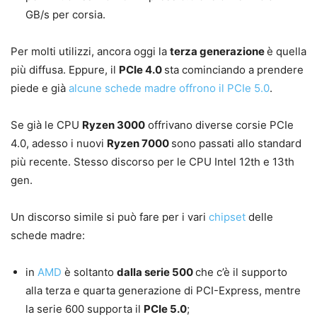
GB/s per corsia.
Per molti utilizzi, ancora oggi la
terza generazione
è quella
più diffusa. Eppure, il
PCIe 4.0
sta cominciando a prendere
piede e già
alcune schede madre offrono il PCIe 5.0
.
Se già le CPU
Ryzen 3000
offrivano diverse corsie PCIe
4.0, adesso i nuovi
Ryzen 7000
sono passati allo standard
più recente. Stesso discorso per le CPU Intel 12th e 13th
gen.
Un discorso simile si può fare per i vari
chipset
delle
schede madre:
in
AMD
è soltanto
dalla serie 500
che c’è il supporto
alla terza e quarta generazione di PCI-Express, mentre
la serie 600 supporta il
PCIe 5.0
;