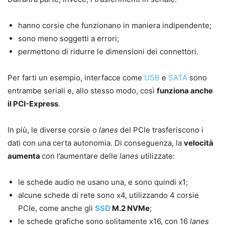
hanno corsie che funzionano in maniera indipendente;
sono meno soggetti a errori;
permettono di ridurre le dimensioni dei connettori.
Per farti un esempio, interfacce come
USB
e
SATA
sono
entrambe seriali e, allo stesso modo, così
funziona anche
il PCI-Express
.
In più, le diverse corsie o
lanes
del PCIe trasferiscono i
dati con una certa autonomia. Di conseguenza, la
velocità
aumenta
con l’aumentare delle
lanes
utilizzate:
le schede audio ne usano una, e sono quindi x1;
alcune schede di rete sono x4, utilizzando 4 corsie
PCIe, come anche gli
SSD
M.2 NVMe
;
le schede grafiche sono solitamente x16, con 16
lanes