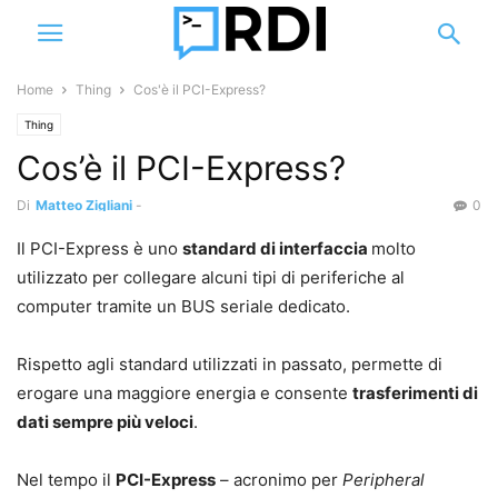
Home
Thing
Cos'è il PCI-Express?
Thing
Cos’è il PCI-Express?
Di
Matteo Zigliani
-
0
Il PCI-Express è uno
standard di interfaccia
molto
utilizzato per collegare alcuni tipi di periferiche al
computer tramite un BUS seriale dedicato.
Rispetto agli standard utilizzati in passato, permette di
erogare una maggiore energia e consente
trasferimenti di
dati sempre più veloci
.
Nel tempo il
PCI-Express
– acronimo per
Peripheral