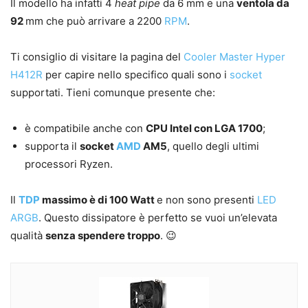
Il modello ha infatti 4
heat pipe
da 6 mm e una
ventola da
92
mm che può arrivare a 2200
RPM
.
Ti consiglio di visitare la pagina del
Cooler Master Hyper
H412R
per capire nello specifico quali sono i
socket
supportati. Tieni comunque presente che:
è compatibile anche con
CPU Intel con LGA 1700
;
supporta il
socket
AMD
AM5
, quello degli ultimi
processori Ryzen.
Il
TDP
massimo è di 100 Watt
e non sono presenti
LED
ARGB
. Questo dissipatore è perfetto se vuoi un’elevata
qualità
senza spendere troppo
. 😉