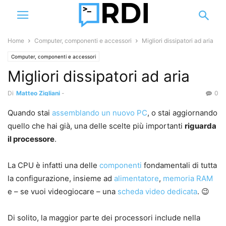
Home
Computer, componenti e accessori
Migliori dissipatori ad aria
Computer, componenti e accessori
Migliori dissipatori ad aria
Di
Matteo Zigliani
-
0
Quando stai
assemblando un nuovo PC
, o stai aggiornando
quello che hai già, una delle scelte più importanti
riguarda
il processore
.
La CPU è infatti una delle
componenti
fondamentali di tutta
la configurazione, insieme ad
alimentatore
,
memoria RAM
e – se vuoi videogiocare – una
scheda video dedicata
. 😉
Di solito, la maggior parte dei processori include nella