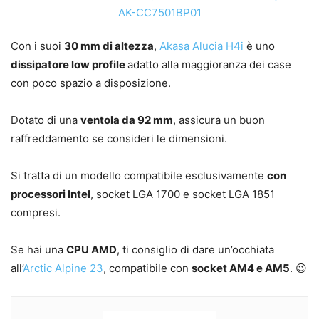
Con i suoi
30 mm di altezza
,
Akasa Alucia H4i
è uno
dissipatore low profile
adatto alla maggioranza dei case
con poco spazio a disposizione.
Dotato di una
ventola da 92 mm
, assicura un buon
raffreddamento se consideri le dimensioni.
Si tratta di un modello compatibile esclusivamente
con
processori Intel
, socket LGA 1700 e socket LGA 1851
compresi.
Se hai una
CPU AMD
, ti consiglio di dare un’occhiata
all’
Arctic Alpine 23
, compatibile con
socket AM4 e AM5
. 😉