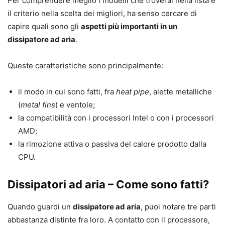
Per comprendere meglio i modelli che troverai nella lista e
il criterio nella scelta dei migliori, ha senso cercare di
capire quali sono gli
aspetti più importanti in un
dissipatore ad aria
.
Queste caratteristiche sono principalmente:
il modo in cui sono fatti, fra
heat pipe
, alette metalliche
(
metal fins
) e ventole;
la compatibilità con i processori Intel o con i processori
AMD;
la rimozione attiva o passiva del calore prodotto dalla
CPU.
Dissipatori ad aria – Come sono fatti?
Quando guardi un
dissipatore ad aria
, puoi notare tre parti
abbastanza distinte fra loro. A contatto con il processore,