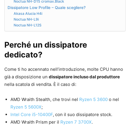
Noctua NH-D15 cromax.Black
Dissipatore Low Profile – Quale scegliere?
Akasa Alucia H4i
Noctua NH-L9i
Noctua NH-L12S
Perché un dissipatore
dedicato?
Come ti ho accennato nell’introduzione, molte CPU hanno
già a disposizione un
dissipatore incluso dal produttore
nella scatola di vendita. È il caso di:
AMD Wraith Stealth, che trovi nel
Ryzen 5 3600
o nel
Ryzen 5 5600X
;
Intel Core i5-10400F
, con il suo dissipatore stock.
AMD Wraith Prism per il
Ryzen 7 3700X
.