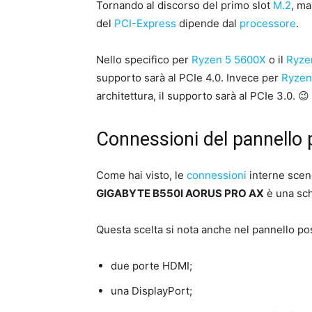
Tornando al discorso del primo slot
M.2
, ma
del
PCI-Express
dipende dal
processore
.
Nello specifico per
Ryzen 5 5600X
o il
Ryze
supporto sarà al PCIe 4.0. Invece per
Ryzen
architettura, il supporto sarà al PCIe 3.0. 😉
Connessioni del pannello 
Come hai visto, le
connessioni
interne scen
GIGABYTE B550I AORUS PRO AX
è una sc
Questa scelta si nota anche nel pannello pos
due porte HDMI;
una DisplayPort;