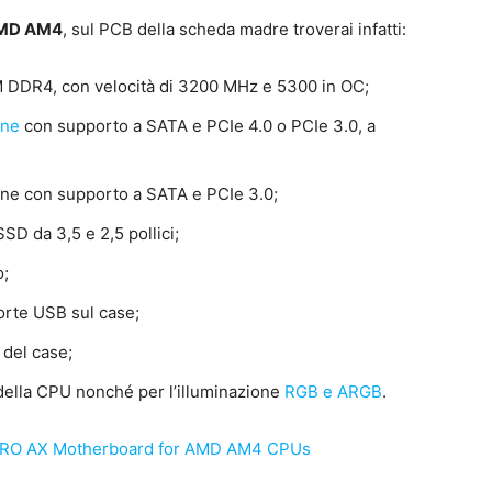
MD AM4
, sul PCB della scheda madre troverai infatti:
M DDR4, con velocità di 3200 MHz e 5300 in OC;
one
con supporto a SATA e PCIe 4.0 o PCIe 3.0, a
one con supporto a SATA e PCIe 3.0;
SD da 3,5 e 2,5 pollici;
o;
orte USB sul case;
 del case;
 della CPU nonché per l’illuminazione
RGB e ARGB
.