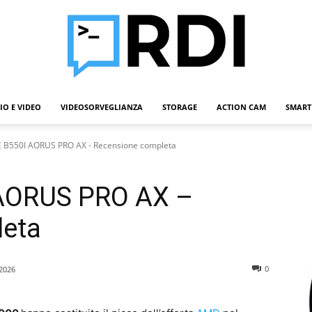
IO E VIDEO
VIDEOSORVEGLIANZA
STORAGE
ACTION CAM
SMART
Roba
 B550I AORUS PRO AX - Recensione completa
AORUS PRO AX –
Da
leta
0
2026
Informatici