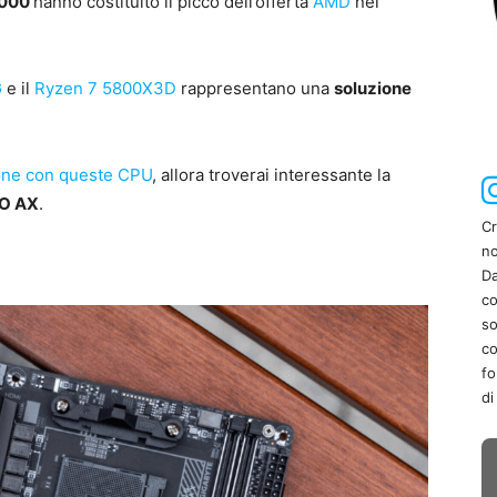
5000
hanno costituito il picco dell’offerta
AMD
nel
G
e il
Ryzen 7 5800X3D
rappresentano una
soluzione
one con queste CPU
, allora troverai interessante la
O AX
.
Cr
no
Da
co
so
co
fo
di