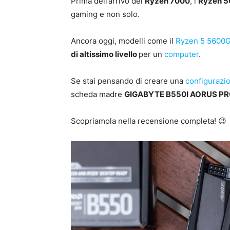
Prima dell’arrivo dei
Ryzen 7000
, i
Ryzen 
gaming e non solo.
Ancora oggi, modelli come il
Ryzen 5 5600
di altissimo livello
per un
computer
.
Se stai pensando di creare una
configurazi
scheda madre
GIGABYTE B550I AORUS PR
Scopriamola nella recensione completa! 😉