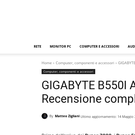
RETE
MONITOR PC
COMPUTER E ACCESSORI
AUD
Home
Computer, componenti e accessori
GIGABYTE
Computer, componenti e accessori
GIGABYTE B550I 
Recensione comp
By
Matteo Zigliani
Ultimo aggiornamento:
14 Maggio 