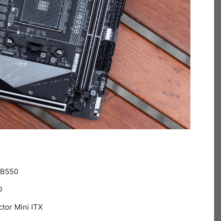
 B550
D
ctor Mini ITX