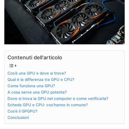
Contenuti dell'articolo
Cos’è una GPU e dove si trova?
Qual è la differenza tra GPU e CPU?
Come funziona una GPU?
A cosa serve una GPU potente?
Dove si trova la GPU nel computer e come verificarla?
Scheda GPU e CPU: cos’hanno in comune?
Cos’è il GPGPU?
Conclusioni