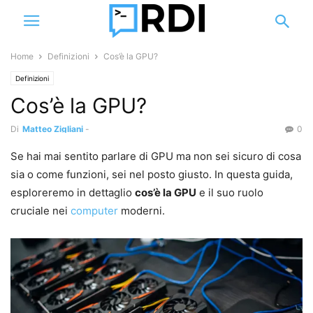
Home
Definizioni
Cos’è la GPU?
Definizioni
Cos’è la GPU?
Di
Matteo Zigliani
-
0
Se hai mai sentito parlare di GPU ma non sei sicuro di cosa
sia o come funzioni, sei nel posto giusto. In questa guida,
esploreremo in dettaglio
cos’è la GPU
e il suo ruolo
cruciale nei
computer
moderni.