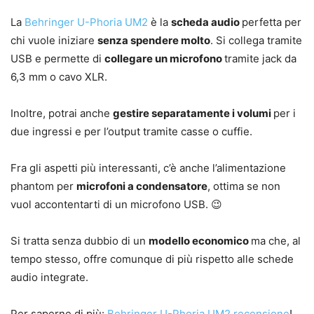
La
Behringer U-Phoria UM2
è la
scheda audio
perfetta per
chi vuole iniziare
senza spendere molto
. Si collega tramite
USB e permette di
collegare un microfono
tramite jack da
6,3 mm o cavo XLR.
Inoltre, potrai anche
gestire separatamente i volumi
per i
due ingressi e per l’output tramite casse o cuffie.
Fra gli aspetti più interessanti, c’è anche l’alimentazione
phantom per
microfoni a condensatore
, ottima se non
vuol accontentarti di un microfono USB. 😉
Si tratta senza dubbio di un
modello economico
ma che, al
tempo stesso, offre comunque di più rispetto alle schede
audio integrate.
Per saperne di più:
Behringer U-Phoria UM2 recensione
!