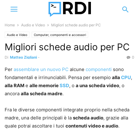
Home
Audio e Video
Migliori schede audio per PC
Audio e Video
Computer, componenti e accessori
Migliori schede audio per PC
Di
Matteo Zigliani
-
0
Per
assemblare un nuovo PC
alcune
componenti
sono
fondamentali e irrinunciabili. Pensa per esempio
alla
CPU
,
alla RAM
e
alle memorie
SSD
, o
a una scheda video
, o
ancora
alla scheda madre
.
Fra le diverse componenti integrate proprio nella scheda
madre, una delle principali è la
scheda audio
, grazie alla
quale potrai ascoltare i tuoi
contenuti video e audio
.