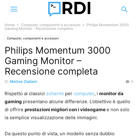
Home
Computer, componenti e accessori
Philips Momentum 3000
Gaming Monitor – Recensione completa
Computer, componenti e accessori
Philips Momentum 3000
Gaming Monitor –
Recensione completa
Di
Matteo Zigliani
-
0
Rispetto ai classici
schermi
per
computer
, i
monitor da
gaming
presentano alcune differenze. L’obiettivo è quello
di offrire
prestazioni migliori con i videogame
e non solo
la semplice visualizzazione delle immagini.
Da questo punto di vista, un modello senza dubbio