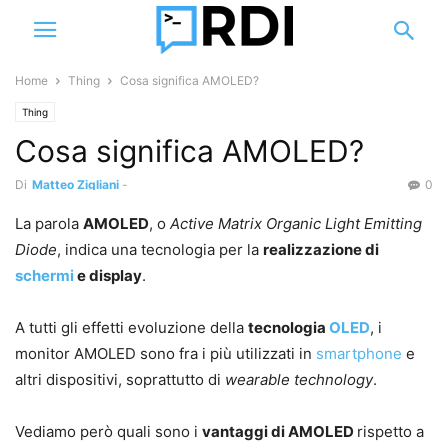
Home
Thing
Cosa significa AMOLED?
Thing
Cosa significa AMOLED?
Di
Matteo Zigliani
-
0
La parola
AMOLED
, o
Active Matrix Organic Light Emitting
Diode
, indica una tecnologia per la
realizzazione di
schermi
e display
.
A tutti gli effetti evoluzione della
tecnologia
OLED
, i
monitor AMOLED sono fra i più utilizzati in
smartphone
e
altri dispositivi, soprattutto di
wearable technology
.
Vediamo però quali sono i
vantaggi di AMOLED
rispetto a