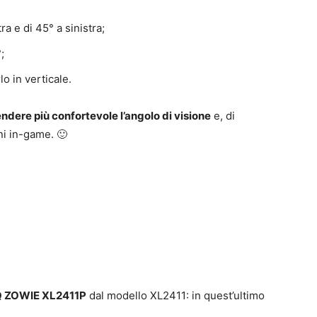
ra e di 45° a sinistra;
;
lo in verticale.
endere più confortevole l’angolo di visione
e, di
ni in-game. 🙂
 ZOWIE XL2411P
dal modello XL2411: in quest’ultimo