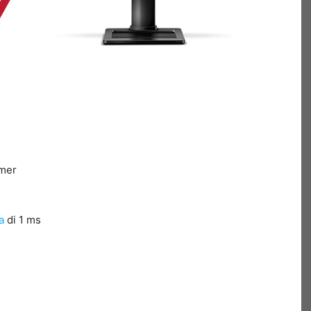
amer
a
di 1 ms