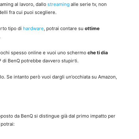
gaming al lavoro, dallo
streaming
alle serie tv, non
elli fra cui puoi scegliere.
rto tipo di
hardware
, potrai contare su
ottime
.
giochi spesso online e vuoi uno schermo
che ti dia
P di BenQ potrebbe davvero stupirti.
olo. Se intanto però vuoi dargli un’occhiata su Amazon,
oposto da BenQ si distingue già dal primo impatto per
, potrai: