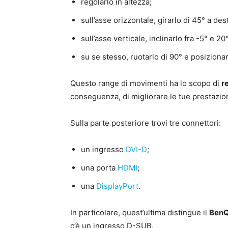
regolarlo in altezza;
sull’asse orizzontale, girarlo di 45° a dest
sull’asse verticale, inclinarlo fra -5° e 20°
su se stesso, ruotarlo di 90° e posizionar
Questo range di movimenti ha lo scopo di
r
conseguenza, di migliorare le tue prestazio
Sulla parte posteriore trovi tre connettori:
un ingresso
DVI-D
;
una porta
HDMI
;
una
DisplayPort
.
In particolare, quest’ultima distingue il
BenQ
c’è un ingresso D-SUB.