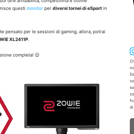
uol dire affidabilità, competitività e ottime
rnisce questi
monitor
per
diversi tornei di eSport
in
pensato per le sessioni di gaming, allora, potrai
WIE XL2411P
.
ensione completa! 😉
Cr
no
Da
co
so
co
fo
di