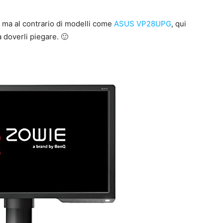
o, ma al contrario di modelli come
ASUS VP28UPG
, qui
a doverli piegare. 🙂