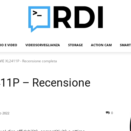
IO E VIDEO
VIDEOSORVEGLIANZA
STORAGE
ACTION CAM
SMART
Roba
IE XL2411P - Recensione completa
11P – Recensione
Da
0
o 2022
Informatici