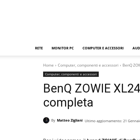
RETE
MONITOR PC
COMPUTER E ACCESSORI
AUD
Home
Computer, componenti e accessori
BenQ ZOW
Computer, componenti e accessori
BenQ ZOWIE XL24
completa
By
Matteo Zigliani
Ultimo aggiornamento:
21 Gennai