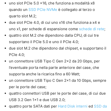
uno slot PCIe 5.0 x16, che funziona a modalità x8
quando un
SSD PCIe NVMe
è collegato al terzo o
quarto slot M.2;
due slot PCIe 4.0, di cui uno x16 che funziona a x4 e
uno x1, per schede di espansione come
schede di rete
;
quattro slot M.2 che dipendono dalla CPU, di cui tre
supportano il PCIe 5.0 e uno il PCIe 4.0;
due slot M.2 che dipendono dal chipset, e supportano il
PCIe 4.0;
un connettore USB Tipo C Gen 2×2 da 20 Gbps, per
l’eventuale porta nella parte anteriore del case, che
supporta anche la ricarica fino a 60 Watt;
un connettore USB Tipo C Gen 2×1 da 10 Gbps, sempre
per le porte del case;
quattro connettori USB per le porte del case, di cui due
USB 3.2 Gen 1×1 e due USB 2.0;
quattro porte SATA dati per
Hard Disk interni
ed
SSD da