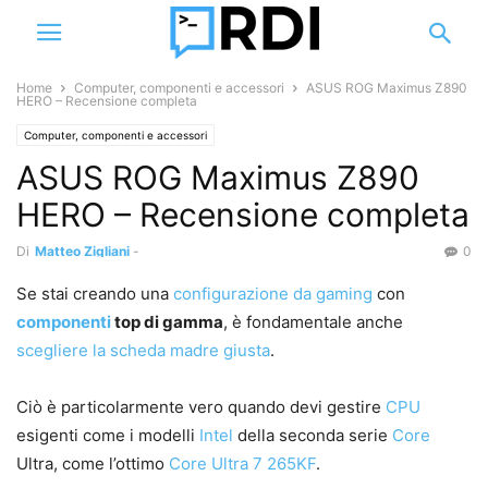
Home
Computer, componenti e accessori
ASUS ROG Maximus Z890
HERO – Recensione completa
Computer, componenti e accessori
ASUS ROG Maximus Z890
HERO – Recensione completa
Di
Matteo Zigliani
-
0
Se stai creando una
configurazione da gaming
con
componenti
top di gamma
, è fondamentale anche
scegliere la scheda madre giusta
.
Ciò è particolarmente vero quando devi gestire
CPU
esigenti come i modelli
Intel
della seconda serie
Core
Ultra, come l’ottimo
Core Ultra 7 265KF
.