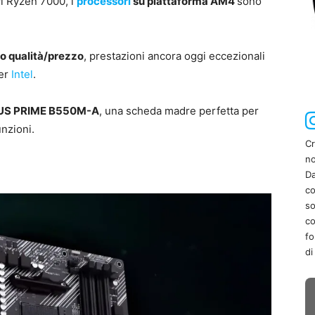
vi Ryzen 7000, i
processori
su piattaforma AM4
sono
o qualità/prezzo
, prestazioni ancora oggi eccezionali
er
Intel
.
US PRIME B550M-A
, una scheda madre perfetta per
unzioni.
Cr
no
Da
co
so
co
fo
di