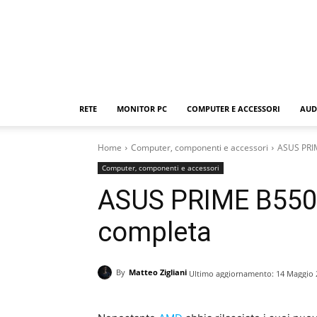
RETE
MONITOR PC
COMPUTER E ACCESSORI
AUD
Home
Computer, componenti e accessori
ASUS PRI
Computer, componenti e accessori
ASUS PRIME B550
completa
By
Matteo Zigliani
Ultimo aggiornamento:
14 Maggio 