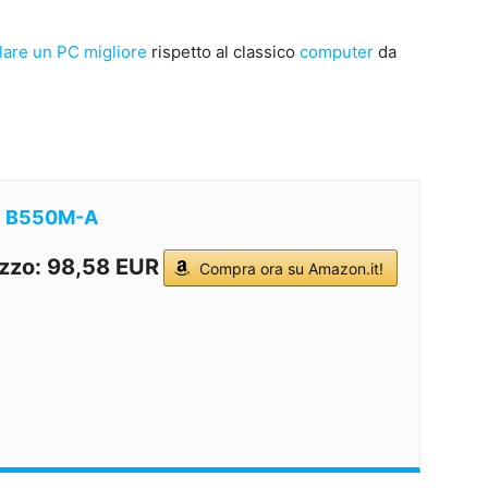
are un PC migliore
rispetto al classico
computer
da
E B550M-A
zzo: 98,58 EUR
Compra ora su Amazon.it!