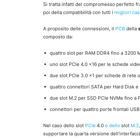
Si tratta infatti del compromesso perfetto f
poi della compatibilità con tutti i
migliori ca
A proposito delle connessioni, il
PCB
della
composto da:
quattro slot per RAM DDR4 fino a 3200 
uno slot PCIe 4.0 x16 per le schede vide
due slot PCIe 3.0 x1 per schede di rete 
quattro connettori SATA per Hard Disk e 
due slot M.2 per SSD PCIe NVMe fino a P
connettori per quattro porte frontali USB
Nel caso dello slot
PCIe
4.0
e dello
slot
M.2
supportare la quarta versione dell’interfacci