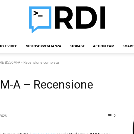
IO E VIDEO
VIDEOSORVEGLIANZA
STORAGE
ACTION CAM
SMART
Roba
ME B550M-A - Recensione completa
M-A – Recensione
Da
0
2026
Informatici