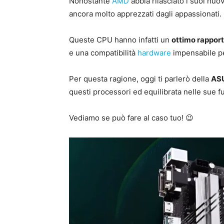
Nonostante
AMD
abbia rilasciato i suoi nuo
ancora molto apprezzati dagli appassionati.
Queste CPU hanno infatti un
ottimo rapport
e una compatibilità
hardware
impensabile p
Per questa ragione, oggi ti parlerò della
AS
questi processori ed equilibrata nelle sue f
Vediamo se può fare al caso tuo! 😉