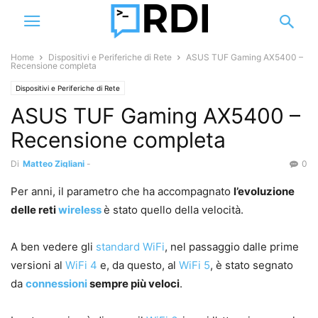
Home
Dispositivi e Periferiche di Rete
ASUS TUF Gaming AX5400 –
Recensione completa
Dispositivi e Periferiche di Rete
ASUS TUF Gaming AX5400 –
Recensione completa
Di
Matteo Zigliani
-
0
Per anni, il parametro che ha accompagnato
l’evoluzione
delle reti
wireless
è stato quello della velocità.
A ben vedere gli
standard WiFi
, nel passaggio dalle prime
versioni al
WiFi 4
e, da questo, al
WiFi 5
, è stato segnato
da
connessioni
sempre più veloci
.