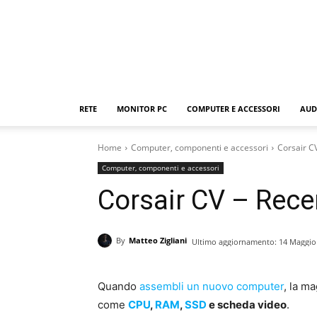
RETE
MONITOR PC
COMPUTER E ACCESSORI
AUD
Home
Computer, componenti e accessori
Corsair C
Computer, componenti e accessori
Corsair CV – Rec
By
Matteo Zigliani
Ultimo aggiornamento:
14 Maggio
Quando
assembli un nuovo computer
, la m
come
CPU
,
RAM
,
SSD
e scheda video
.