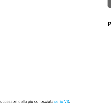
P
successori della più conosciuta
serie VS
.