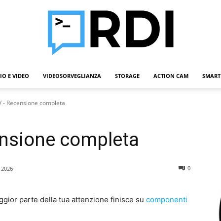
IO E VIDEO
VIDEOSORVEGLIANZA
STORAGE
ACTION CAM
SMART
Roba
V - Recensione completa
ensione completa
Da
0
 2026
aggior parte della tua attenzione finisce su
componenti
Informatici