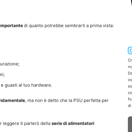
 importante
di quanto potrebbe sembrarti a prima vista:
Cr
gurazione;
no
Da
mi;
co
 e guasti al tuo hardware.
so
co
fo
ondamentale
, ma non è detto che la PSU perfetta per
di
r leggere ti parlerò della
serie di alimentatori