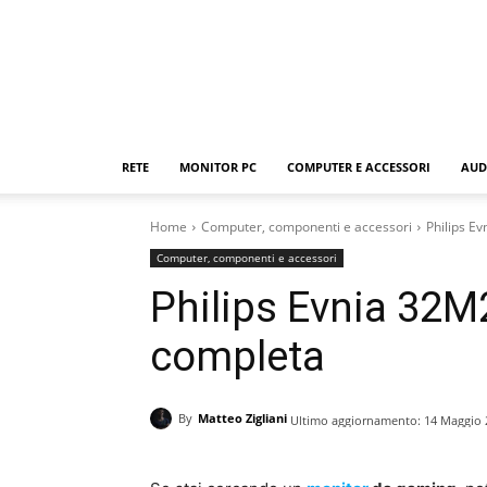
RETE
MONITOR PC
COMPUTER E ACCESSORI
AUD
Home
Computer, componenti e accessori
Philips E
Computer, componenti e accessori
Philips Evnia 32
completa
By
Matteo Zigliani
Ultimo aggiornamento:
14 Maggio 