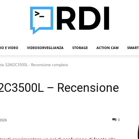
IO E VIDEO
VIDEOSORVEGLIANZA
STORAGE
ACTION CAM
SMART
Roba
vnia 32M2C3500L - Recensione completa
M2C3500L – Recensione
Da
0
2026
Informatici