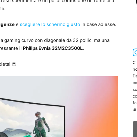
tresti sperimentare un po’ di confusione di fronte alla
ne.
sigenze
e
scegliere lo schermo giusto
in base ad esse.
da gaming curvo con diagonale da 32 pollici ma una
ressante il
Philips Evnia 32M2C3500L
.
Cr
leta! 😉
no
Da
co
so
co
fo
di