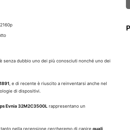
l 2160p
P
tto
è senza dubbio uno dei più conosciuti nonché uno dei
 1891
, e di recente è riuscito a reinventarsi anche nel
logie di dispositivi.
lips Evnia 32M2C3500L
rappresentano un
ertanto nella recensione cercheremo di capire
quali