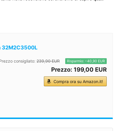
ia 32M2C3500L
Prezzo consigliato:
239,90 EUR
Risparmio: −40,90 EUR
Prezzo: 199,00 EUR
Compra ora su Amazon.it!