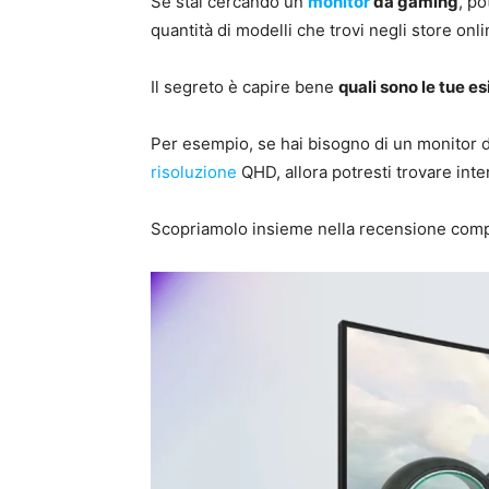
Se stai cercando un
monitor
da gaming
, po
quantità di modelli che trovi negli store onli
Il segreto è capire bene
quali sono le tue e
Per esempio, se hai bisogno di un monitor 
risoluzione
QHD, allora potresti trovare inte
Scopriamolo insieme nella recensione comp