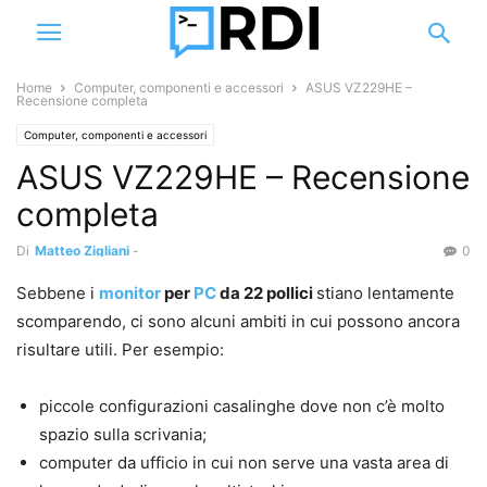
Home
Computer, componenti e accessori
ASUS VZ229HE –
Recensione completa
Computer, componenti e accessori
ASUS VZ229HE – Recensione
completa
Di
Matteo Zigliani
-
0
Sebbene i
monitor
per
PC
da 22 pollici
stiano lentamente
scomparendo, ci sono alcuni ambiti in cui possono ancora
risultare utili. Per esempio:
piccole configurazioni casalinghe dove non c’è molto
spazio sulla scrivania;
computer da ufficio in cui non serve una vasta area di