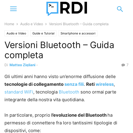
Home
Audio e Video
Versioni Bluetooth – Guida completa
Audio e Video
Guide e Tutorial
Smartphone e accessori
Versioni Bluetooth – Guida
completa
Di
Matteo Zigliani
-
7
Gli ultimi anni hanno visto un’enorme diffusione delle
tecnologie di collegamento
senza fili
.
Reti
wireless
,
standard WiFi
, tecnologia
Bluetooth
sono ormai parte
integrante della nostra vita quotidiana.
In particolare, proprio
l’evoluzione del Bluetooth
ha
permesso di connettere fra loro tantissimi tipologie di
dispositivi, come: