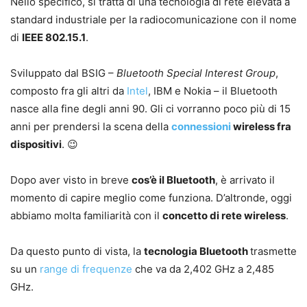
Nello specifico, si tratta di una tecnologia di rete elevata a
standard industriale per la radiocomunicazione con il nome
di
IEEE 802.15.1
.
Sviluppato dal BSIG –
Bluetooth Special Interest Group
,
composto fra gli altri da
Intel
, IBM e Nokia – il Bluetooth
nasce alla fine degli anni 90. Gli ci vorranno poco più di 15
anni per prendersi la scena della
connessioni
wireless fra
dispositivi
. 😉
Dopo aver visto in breve
cos’è il Bluetooth
, è arrivato il
momento di capire meglio come funziona. D’altronde, oggi
abbiamo molta familiarità con il
concetto di rete wireless
.
Da questo punto di vista, la
tecnologia Bluetooth
trasmette
su un
range di frequenze
che va da 2,402 GHz a 2,485
GHz.