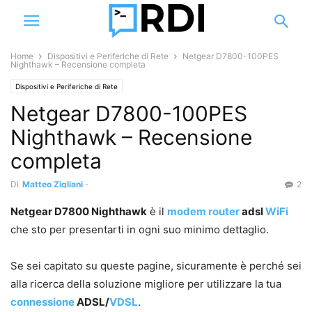
Home
Dispositivi e Periferiche di Rete
Netgear D7800-100PES
Nighthawk – Recensione completa
Dispositivi e Periferiche di Rete
Netgear D7800-100PES
Nighthawk – Recensione
completa
Di
Matteo Zigliani
-
2
Netgear D7800 Nighthawk
è il
modem
router
adsl
WiFi
che sto per presentarti in ogni suo minimo dettaglio.
Se sei capitato su queste pagine, sicuramente è perché sei
alla ricerca della soluzione migliore per utilizzare la tua
connessione
ADSL/
VDSL
.