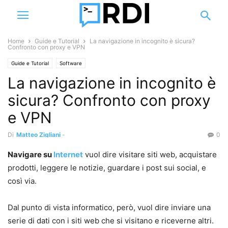
Home
Guide e Tutorial
La navigazione in incognito è sicura?
Confronto con proxy e VPN
Guide e Tutorial
Software
La navigazione in incognito è
sicura? Confronto con proxy
e VPN
Di
Matteo Zigliani
-
0
Navigare su
Internet
vuol dire visitare siti web, acquistare
prodotti, leggere le notizie, guardare i post sui social, e
così via.
Dal punto di vista informatico, però, vuol dire inviare una
serie di dati con i siti web che si visitano e riceverne altri.