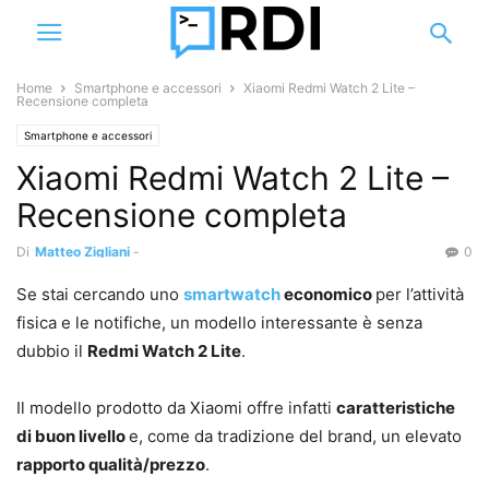
Home
Smartphone e accessori
Xiaomi Redmi Watch 2 Lite –
Recensione completa
Smartphone e accessori
Xiaomi Redmi Watch 2 Lite –
Recensione completa
Di
Matteo Zigliani
-
0
Se stai cercando uno
smartwatch
economico
per l’attività
fisica e le notifiche, un modello interessante è senza
dubbio il
Redmi Watch 2 Lite
.
Il modello prodotto da Xiaomi offre infatti
caratteristiche
di buon livello
e, come da tradizione del brand, un elevato
rapporto qualità/prezzo
.