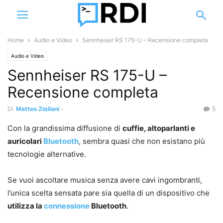
Home
Audio e Video
Sennheiser RS 175-U – Recensione completa
Audio e Video
Sennheiser RS 175-U –
Recensione completa
Di
Matteo Zigliani
-
5
Con la grandissima diffusione di
cuffie, altoparlanti e
auricolari
Bluetooth
, sembra quasi che non esistano più
tecnologie alternative.
Se vuoi ascoltare musica senza avere cavi ingombranti,
l’unica scelta sensata pare sia quella di un dispositivo che
utilizza la
connessione
Bluetooth
.