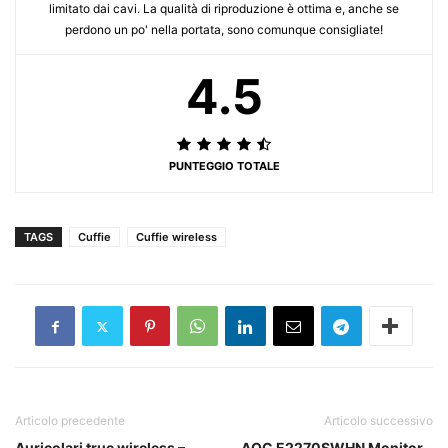
limitato dai cavi. La qualità di riproduzione è ottima e, anche se
perdono un po' nella portata, sono comunque consigliate!
4.5
PUNTEGGIO TOTALE
TAGS
Cuffie
Cuffie wireless
Articolo precedente
Articolo successivo
Auricolari true wireless –
AOC E2270SWHN Monitor –