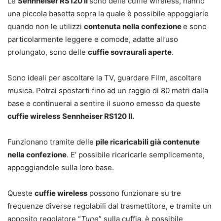
Le
Sennheiser RS120 II
sono delle cuffie wireless, hanno
una piccola basetta sopra la quale è possibile appoggiarle
quando non le utilizzi
contenuta nella confezione
e sono
particolarmente leggere e comode, adatte all’uso
prolungato, sono delle
cuffie sovraurali aperte
.
Sono ideali per ascoltare la TV, guardare Film, ascoltare
musica. Potrai spostarti fino ad un raggio di 80 metri dalla
base e continuerai a sentire il suono emesso da queste
cuffie wireless
Sennheiser RS120 II.
Funzionano tramite delle
pile ricaricabili già contenute
nella confezione
. E’ possibile ricaricarle semplicemente,
appoggiandole sulla loro base.
Queste
cuffie wireless
possono funzionare su tre
frequenze diverse regolabili dal trasmettitore, e tramite un
apposito regolatore “
Tune
” sulla cuffia, è possibile