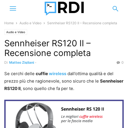
Home
Audio e Video
Sennheiser RS120 II – Recensione completa
Audio e Video
Sennheiser RS120 II –
Recensione completa
Di
Matteo Zigliani
-
0
Se cerchi delle
cuffie
wireless
dall’ottima qualità e del
prezzo più che ragionevole, sono sicuro che le
Sennheiser
RS120 II
, sono quello che fa per te.