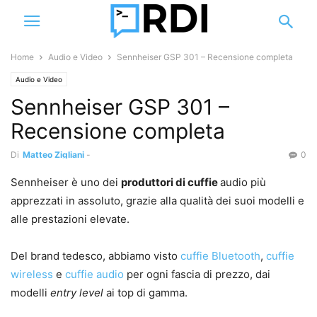
Home
Audio e Video
Sennheiser GSP 301 – Recensione completa
Audio e Video
Sennheiser GSP 301 –
Recensione completa
Di
Matteo Zigliani
-
0
Sennheiser è uno dei
produttori di cuffie
audio più
apprezzati in assoluto, grazie alla qualità dei suoi modelli e
alle prestazioni elevate.
Del brand tedesco, abbiamo visto
cuffie Bluetooth
,
cuffie
wireless
e
cuffie audio
per ogni fascia di prezzo, dai
modelli
entry level
ai top di gamma.