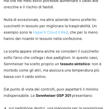
ma che nei mesi estivi potrebbe aumentare il caldo alle
orecchie e il rischio di fastidi.
Nulla di eccezionale, ma altre aziende hanno preferito
cuscinetti in tessuto per migliorare la traspirabilità. Un
esempio sono le
HyperX Cloud II Red
, che per lo meno
hanno dei ricambi in tessuto nella confezione.
La scelta appare strana anche se consideri il cuscinetto
sotto l’arco che collega i due padiglioni. In questo caso,
Sennheiser ha scelto proprio un
tessuto sintetico
: non è
morbido come gli altri, ma assicura una temperatura più
bassa con il caldo estivo.
Dal punto di vista dei controlli, puoi aspettarti il minimo
indispensabile. Le
Sennheiser GSP 301
presentano:
sul padiglione destro, una manopola per la regolazione