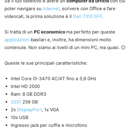
Se il tuo obiettivo è avere un
computer da ufficio
con cui
poter navigare su
Internet
, scrivere con Office e fare
videocall, la prima soluzione è il
Dell 7010 SFF
.
Si tratta di un
PC economico
ma perfetto per queste
applicazioni
basilari e, inoltre, ha dimensioni molto
contenute. Non siamo ai livelli di un mini PC, ma quasi. 🙂
Queste le sue principali caratteristiche:
Intel Core i5-3470 4C/4T fino a 3,6 GHz
Intel HD 2500
Ram: 8 GB DDR3
SSD
: 256 GB
2x
DisplayPort
, 1x VGA
10x USB
Ingresso jack per cuffie e microfono