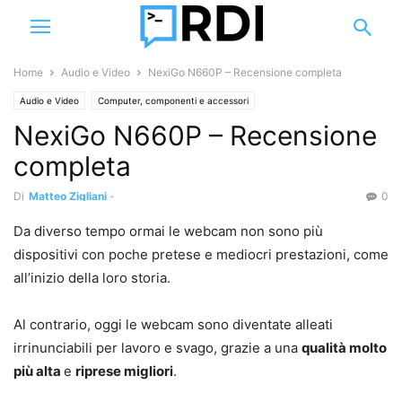
Home
Audio e Video
NexiGo N660P – Recensione completa
Audio e Video
Computer, componenti e accessori
NexiGo N660P – Recensione
completa
Di
Matteo Zigliani
-
0
Da diverso tempo ormai le webcam non sono più
dispositivi con poche pretese e mediocri prestazioni, come
all’inizio della loro storia.
Al contrario, oggi le webcam sono diventate alleati
irrinunciabili per lavoro e svago, grazie a una
qualità molto
più alta
e
riprese migliori
.