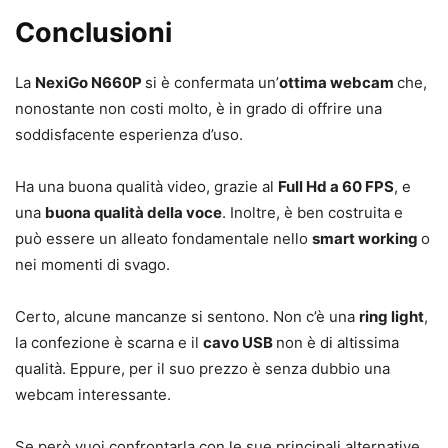
Conclusioni
La
NexiGo N660P
si è confermata un’
ottima webcam
che,
nonostante non costi molto, è in grado di offrire una
soddisfacente esperienza d’uso.
Ha una buona qualità video, grazie al
Full Hd a 60 FPS
, e
una
buona qualità della voce
. Inoltre, è ben costruita e
può essere un alleato fondamentale nello
smart working
o
nei momenti di svago.
Certo, alcune mancanze si sentono. Non c’è una
ring light
,
la confezione è scarna e il
cavo USB
non è di altissima
qualità. Eppure, per il suo prezzo è senza dubbio una
webcam interessante.
Se però vuoi confrontarla con le sue principali alternative,