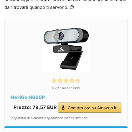
da ritrovarli quando ti servono. 😉
6.727 Recensioni
NexiGo N660P
Prezzo: 79,57 EUR
Compra ora su Amazon.it!
Risparmio assicurato e spedizione veloce sempre!