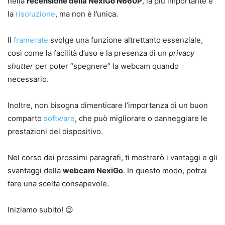
nella
recensione della NexiGo N660P
, la più importante è
la
risoluzione
, ma non è l’unica.
Il
framerate
svolge una funzione altrettanto essenziale,
così come la facilità d’uso e la presenza di un
privacy
shutter
per poter “spegnere” la webcam quando
necessario.
Inoltre, non bisogna dimenticare l’importanza di un buon
comparto
software
, che può migliorare o danneggiare le
prestazioni del dispositivo.
Nel corso dei prossimi paragrafi, ti mostrerò i vantaggi e gli
svantaggi della
webcam NexiGo
. In questo modo, potrai
fare una scelta consapevole.
Iniziamo subito! 😉