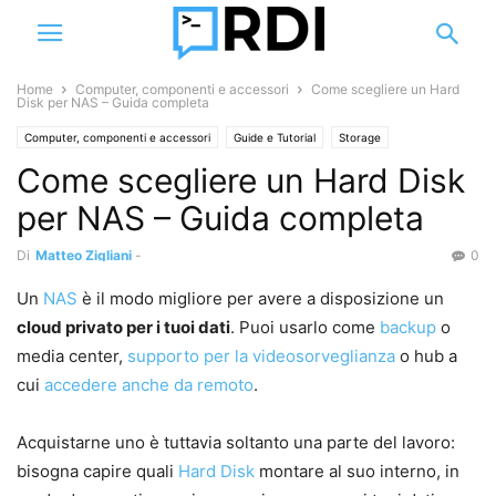
Home
Computer, componenti e accessori
Come scegliere un Hard
Disk per NAS – Guida completa
Computer, componenti e accessori
Guide e Tutorial
Storage
Come scegliere un Hard Disk
per NAS – Guida completa
Di
Matteo Zigliani
-
0
Un
NAS
è il modo migliore per avere a disposizione un
cloud privato per i tuoi dati
. Puoi usarlo come
backup
o
media center,
supporto per la videosorveglianza
o hub a
cui
accedere anche da remoto
.
Acquistarne uno è tuttavia soltanto una parte del lavoro:
bisogna capire quali
Hard Disk
montare al suo interno, in