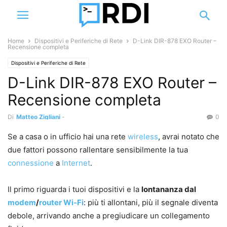
Home
Dispositivi e Periferiche di Rete
D-Link DIR-878 EXO Router –
Recensione completa
Dispositivi e Periferiche di Rete
D-Link DIR-878 EXO Router –
Recensione completa
Di
Matteo Zigliani
-
0
Se a casa o in ufficio hai una rete
wireless
, avrai notato che
due fattori possono rallentare sensibilmente la tua
connessione
a
Internet
.
Il primo riguarda i tuoi dispositivi e la
lontananz
a dal
modem
/
router
Wi-Fi
: più ti allontani, più il segnale diventa
debole, arrivando anche a pregiudicare un collegamento