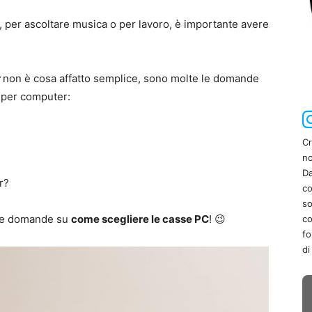
, per ascoltare musica o per lavoro, è importante avere
r
non è cosa affatto semplice, sono molte le domande
e per computer:
Cr
no
Da
r?
co
so
ltre domande su
come scegliere le casse PC
! 😉
co
fo
di