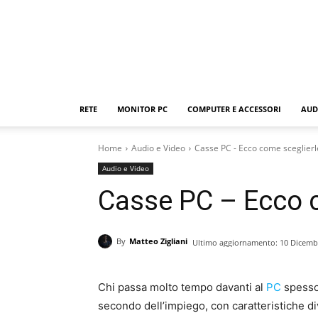
RETE
MONITOR PC
COMPUTER E ACCESSORI
AUD
Home
Audio e Video
Casse PC - Ecco come sceglierl
Audio e Video
Casse PC – Ecco c
By
Matteo Zigliani
Ultimo aggiornamento:
10 Dicemb
Chi passa molto tempo davanti al
PC
spesso
secondo dell’impiego, con caratteristiche di