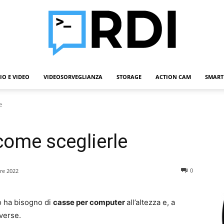
IO E VIDEO
VIDEOSORVEGLIANZA
STORAGE
ACTION CAM
SMART
Roba
e
ome sceglierle
Da
0
re 2022
 ha bisogno di
casse per computer
all’altezza e, a
verse.
Informatici