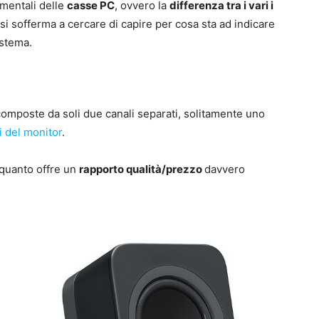
amentali delle
casse PC
, ovvero la
differenza tra i vari i
i si sofferma a cercare di capire per cosa sta ad indicare
istema.
omposte da soli due canali separati, solitamente uno
ti del
monitor
.
n quanto offre un
rapporto qualità/prezzo
davvero