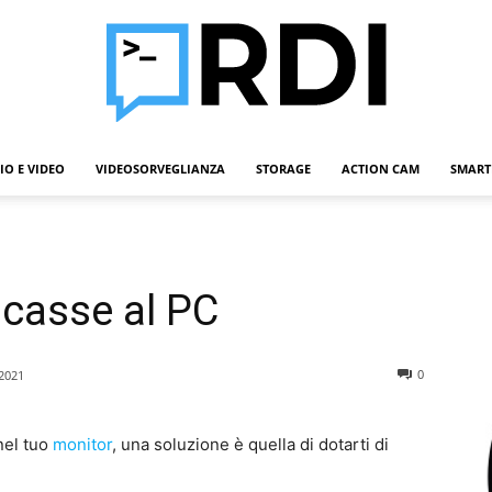
IO E VIDEO
VIDEOSORVEGLIANZA
STORAGE
ACTION CAM
SMART
Roba
 casse al PC
Da
0
2021
nel tuo
monitor
, una soluzione è quella di dotarti di
Informatici