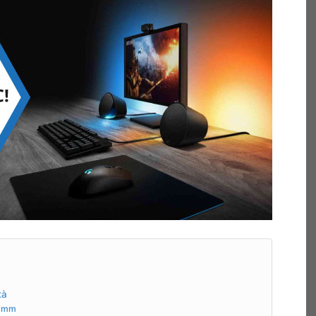
tà
5 mm