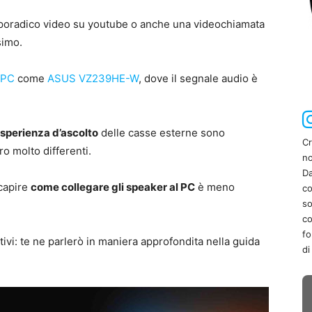
sporadico video su youtube o anche una videochiamata
simo.
PC
come
ASUS VZ239HE-W
, dove il segnale audio è
esperienza d’ascolto
delle casse esterne sono
Cr
ro molto differenti.
no
Da
 capire
come collegare gli speaker al PC
è meno
co
so
co
fo
itivi: te ne parlerò in maniera approfondita nella guida
di