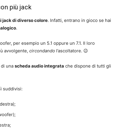
on più jack
i jack di diverso colore
. Infatti, entrano in gioco se hai
nalogico
.
oofer, per esempio un 5.1 oppure un 7.1. Il loro
più avvolgente,
circondando
l’ascoltatore. 😉
 di una
scheda audio integrata
che dispone di tutti gli
ì suddivisi:
destra);
woofer);
estra;