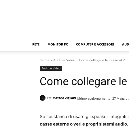
RETE
MONITOR PC
COMPUTER E ACCESSORI
AUD
Home
Audio e Video
Come collegare le casse al PC
Audio e Video
Come collegare le
By
Matteo Zigliani
Ultimo aggiornamento:
27 Maggio 
Se sei stanco di usare gli speaker integrati 
casse esterne o veri e propri sistemi audio
.