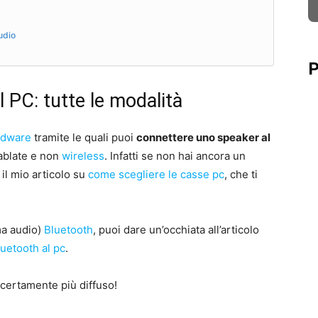
udio
P
 PC: tutte le modalità
rdware
tramite le quali puoi
connettere uno speaker al
 cablate e non
wireless
. Infatti se non hai ancora un
 il mio articolo su
come scegliere le casse pc
, che ti
ma audio)
Bluetooth
, puoi dare un’occhiata all’articolo
uetooth al pc
.
 certamente più diffuso!