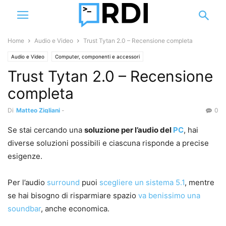
Home
Audio e Video
Trust Tytan 2.0 – Recensione completa
Audio e Video
Computer, componenti e accessori
Trust Tytan 2.0 – Recensione
completa
Di
Matteo Zigliani
-
0
Se stai cercando una
soluzione per l’audio del
PC
, hai
diverse soluzioni possibili e ciascuna risponde a precise
esigenze.
Per l’audio
surround
puoi
scegliere un sistema 5.1
, mentre
se hai bisogno di risparmiare spazio
va benissimo una
soundbar
, anche economica.