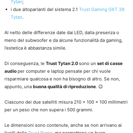
Tytan
;
i due altoparlanti del sistema 2.1
Trust Gaming GXT 38
Tytan
.
Al netto delle differenze date dai LED, dalla presenza o
meno del subwoofer e da alcune funzionalità da gaming,
l’estetica è abbastanza simile.
Di conseguenza, le
Trust Tytan 2.0
sono un
set di casse
audio
per computer e laptop pensate per chi vuole
risparmiare qualcosa e non ha bisogno di altro. Se non,
appunto, una
buona qualità di riproduzione
. 😉
Ciascuno dei due satelliti misura 210 x 100 x 100 millimetri
per un peso che non supera i 500 grammi.
Le dimensioni sono contenute, anche se non arrivano ai
livelli delle
Trust Remo
, ma permettono un buon