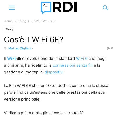
Home
Thing
Cos'è il WiFi 6E?
Thing
Cos’è il WiFi 6E?
Di
Matteo Zigliani
-
0
Il
WiFi
6E
è l’evoluzione dello standard
WiFi 6
che, negli
ultimi anni, ha ridefinito le
connessioni
senza fili
e la
gestione di molteplici
dispositivi
.
La E in WiFI 6E sta per “Extended” e, come dice la stessa
parola, indica un’estensione delle prestazioni della sua
versione principale.
Vediamo più in dettaglio di cosa si tratta! 😉