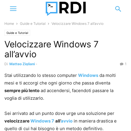
Home
Guide e Tutorial
Velocizzare Windows 7 all’avvio
Guide e Tutorial
Velocizzare Windows 7
all’avvio
Di
Matteo Zigliani
-
1
Stai utilizzando lo stesso computer
Windows
da molti
mesi e ti accorgi che ogni giorno che passa diventa
sempre più lento
ad accendersi, facendoti passare la
voglia di utilizzarlo.
Sei arrivato ad un punto dove urge una soluzione per
velocizzare
Windows 7
all’
avvio
in maniera drastica e
quello di cui hai bisogno è un metodo definitivo.