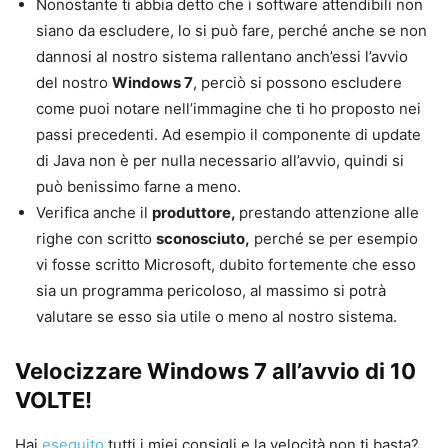
Nonostante ti abbia detto che i software attendibili non
siano da escludere, lo si può fare, perché anche se non
dannosi al nostro sistema rallentano anch’essi l’avvio
del nostro
Windows 7
, perciò si possono escludere
come puoi notare nell’immagine che ti ho proposto nei
passi precedenti. Ad esempio il componente di update
di Java non è per nulla necessario all’avvio, quindi si
può benissimo farne a meno.
Verifica anche il
produttore,
prestando attenzione alle
righe con scritto
sconosciuto,
perché se per esempio
vi fosse scritto Microsoft, dubito fortemente che esso
sia un programma pericoloso, al massimo si potrà
valutare se esso sia utile o meno al nostro sistema.
Velocizzare Windows 7 all’avvio di 10
VOLTE!
Hai
eseguito
tutti i miei consigli e la velocità non ti basta?