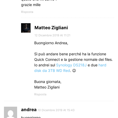
grazie mille
Risposta
Matteo Zigliani
12 Dicembre 2019 At 11:21
Buongiorno Andrea,
Sì può andare bene perché ha la funzione
Quick Connect e la gestione normale dei files.
Io andrei sul
Synology DS218J
e due
hard
disk da 3TB WD Red
. 😉
Buona giornata,
Matteo Zigliani
Risposta
andrea
10 Dicembre 2019 At 15:43
buongiorno,