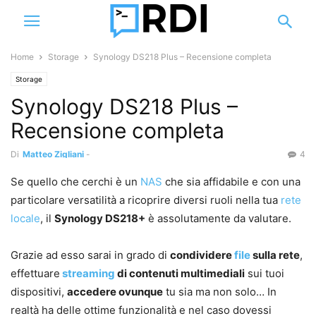
Home
Storage
Synology DS218 Plus – Recensione completa
Storage
Synology DS218 Plus –
Recensione completa
Di
Matteo Zigliani
-
4
Se quello che cerchi è un
NAS
che sia affidabile e con una
particolare versatilità a ricoprire diversi ruoli nella tua
rete
locale
, il
Synology DS218+
è assolutamente da valutare.
Grazie ad esso sarai in grado di
condividere
file
sulla rete
,
effettuare
streaming
di contenuti multimediali
sui tuoi
dispositivi,
accedere ovunque
tu sia ma non solo… In
realtà ha delle ottime funzionalità e nel caso dovessi