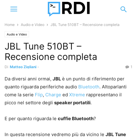
Home
Audio e Video
JBL Tune 510BT – Recensione completa
Audio e Video
JBL Tune 510BT –
Recensione completa
Di
Matteo Zigliani
-
1
Da diversi anni ormai,
JBL
è un punto di riferimento per
quanto riguarda periferiche audio
Bluetooth
. Altoparlanti
come la serie
Flip
,
Charge
ed
Xtreme
rappresentano il
picco nel settore degli
speaker portatili
.
E per quanto riguarda le
cuffie Bluetooth
?
In questa recensione vedremo più da vicino le
JBL Tune