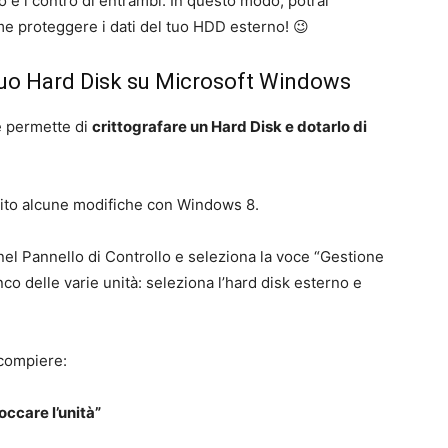
ro e i contro di entrambi. In questo modo, potrai
e proteggere i dati del tuo HDD esterno! 😉
tuo Hard Disk su Microsoft Windows
e permette di
crittografare un Hard Disk e dotarlo di
bito alcune modifiche con Windows 8.
 nel Pannello di Controllo e seleziona la voce “Gestione
nco delle varie unità: seleziona l’hard disk esterno e
 compiere:
ccare l’unità”