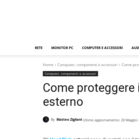
RETE
MONITOR PC
COMPUTER E ACCESSORI
AUD
Home
Computer, componenti e accessori
Come prot
Computer, componenti e accessori
Come proteggere i
esterno
By
Matteo Zigliani
Ultimo aggiornamento:
20 Maggio 