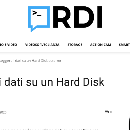
IO E VIDEO
VIDEOSORVEGLIANZA
STORAGE
ACTION CAM
SMART
Roba
eggere i dati su un Hard Disk esterno
 dati su un Hard Disk
Da
0
2020
Informatici