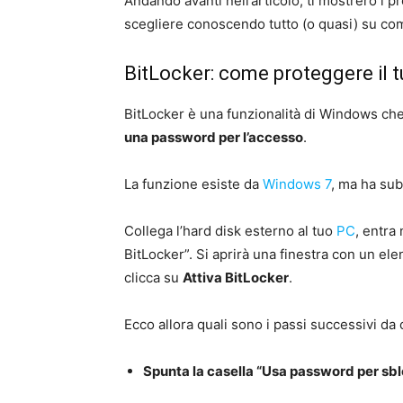
Andando avanti nell’articolo, ti mostrerò i p
scegliere conoscendo tutto (o quasi) su com
BitLocker: come proteggere il 
BitLocker è una funzionalità di Windows ch
una password per l’accesso
.
La funzione esiste da
Windows 7
, ma ha su
Collega l’hard disk esterno al tuo
PC
, entra
BitLocker”. Si aprirà una finestra con un ele
clicca su
Attiva BitLocker
.
Ecco allora quali sono i passi successivi da
Spunta la casella “Usa password per sblo