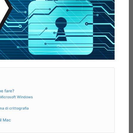
me fare?
u Microsoft Windows
a di crittografia
il Mac