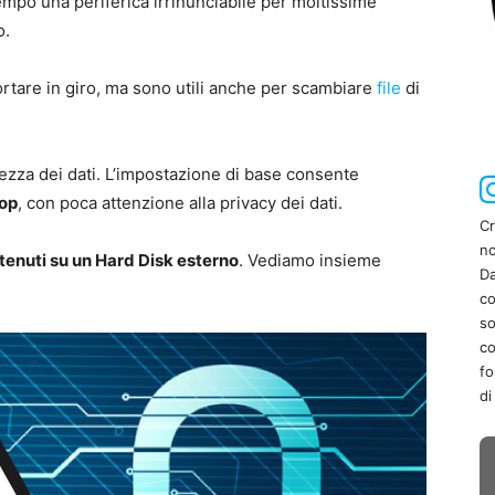
empo una periferica irrinunciabile per moltissime
o.
ortare in giro, ma sono utili anche per scambiare
file
di
urezza dei dati. L’impostazione di base consente
top
, con poca attenzione alla privacy dei dati.
Cr
no
ntenuti su un Hard Disk esterno
. Vediamo insieme
Da
co
so
co
fo
di