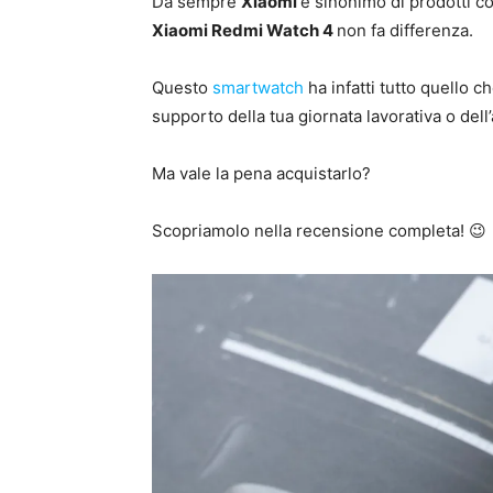
Da sempre
Xiaomi
è sinonimo di prodotti co
Xiaomi Redmi Watch 4
non fa differenza.
Questo
smartwatch
ha infatti tutto quello c
supporto della tua giornata lavorativa o dell’at
Ma vale la pena acquistarlo?
Scopriamolo nella recensione completa! 😉