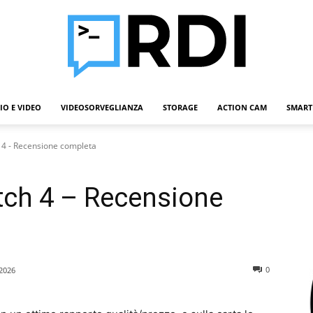
IO E VIDEO
VIDEOSORVEGLIANZA
STORAGE
ACTION CAM
SMART
Roba
4 - Recensione completa
ch 4 – Recensione
Da
0
2026
Informatici