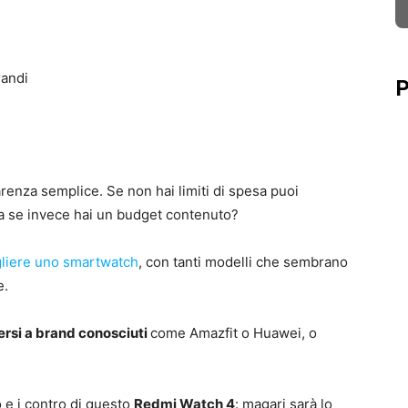
andi
P
arenza semplice. Se non hai limiti di spesa puoi
a se invece hai un budget contenuto?
liere uno smartwatch
, con tanti modelli che sembrano
e.
ersi a brand conosciuti
come Amazfit o Huawei, o
o e i contro di questo
Redmi Watch 4
: magari sarà lo