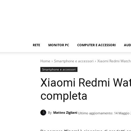
RETE
MONITOR PC
COMPUTER E ACCESSORI
AUD
Home
Smartphone e accessori
Xiaomi Redmi Watch 
Smartphone e accessori
Xiaomi Redmi Wat
completa
By
Matteo Zigliani
Ultimo aggiornamento:
14 Maggio 