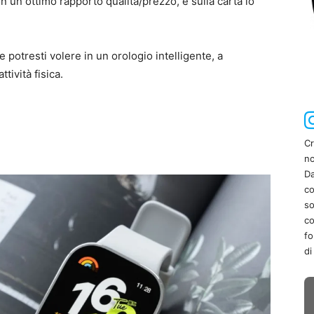
n un ottimo rapporto qualità/prezzo, e sulla carta lo
he potresti volere in un orologio intelligente, a
tività fisica.
Cr
no
Da
co
so
co
fo
di