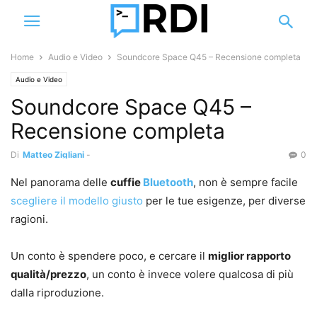
Home
Audio e Video
Soundcore Space Q45 – Recensione completa
Audio e Video
Soundcore Space Q45 –
Recensione completa
Di
Matteo Zigliani
-
0
Nel panorama delle
cuffie
Bluetooth
, non è sempre facile
scegliere il modello giusto
per le tue esigenze, per diverse
ragioni.
Un conto è spendere poco, e cercare il
miglior rapporto
qualità/prezzo
, un conto è invece volere qualcosa di più
dalla riproduzione.