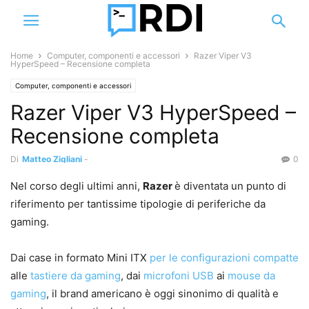
Home
Computer, componenti e accessori
Razer Viper V3
HyperSpeed – Recensione completa
Computer, componenti e accessori
Razer Viper V3 HyperSpeed –
Recensione completa
Di
Matteo Zigliani
-
0
Nel corso degli ultimi anni,
Razer
è diventata un punto di
riferimento per tantissime tipologie di periferiche da
gaming.
Dai case in formato Mini ITX
per le configurazioni compatte
alle
tastiere da gaming
, dai
microfoni USB
ai
mouse da
gaming
, il brand americano è oggi sinonimo di qualità e