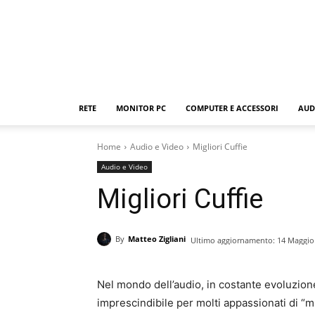
RETE
MONITOR PC
COMPUTER E ACCESSORI
AUD
Home
Audio e Video
Migliori Cuffie
Audio e Video
Migliori Cuffie
By
Matteo Zigliani
Ultimo aggiornamento:
14 Maggio
Nel mondo dell’audio, in costante evoluzion
imprescindibile per molti appassionati di “mu