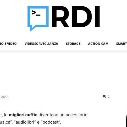
IO E VIDEO
VIDEOSORVEGLIANZA
STORAGE
ACTION CAM
SMART
Roba
Da
2
 2026
e, le
migliori cuffie
diventano un accessorio
sica”, “audiolibri” e “podcast”.
Informatici