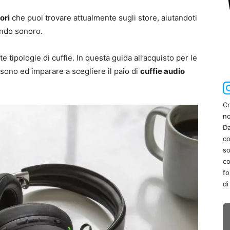
ori
che puoi trovare attualmente sugli store, aiutandoti
ondo sonoro.
tipologie di cuffie. In questa guida all’acquisto per le
i sono ed imparare a scegliere il paio di
cuffie audio
Cr
no
Da
co
so
co
fo
di