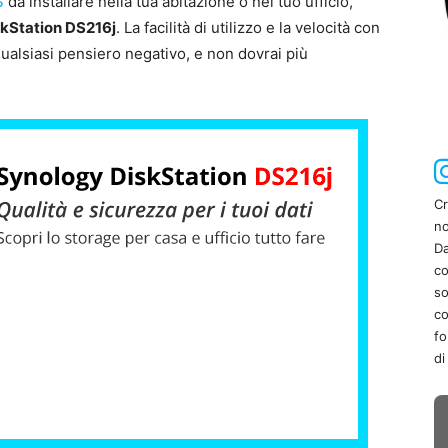
S
da installare nella tua abitazione o nel tuo ufficio,
kStation DS216j
. La facilità di utilizzo e la velocità con
ualsiasi pensiero negativo, e non dovrai più
Cr
no
Da
co
so
co
fo
di