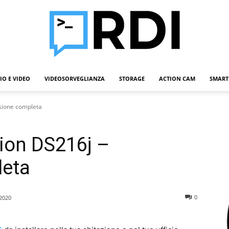
IO E VIDEO
VIDEOSORVEGLIANZA
STORAGE
ACTION CAM
SMART
Roba
sione completa
ion DS216j –
Da
leta
0
2020
Informatici