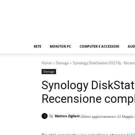
RETE
MONITOR PC
COMPUTER E ACCESSORI
AUD
Home
Storage
Synology DiskStation DS216j - Recen
Storage
Synology DiskStat
Recensione comp
By
Matteo Zigliani
Ultimo aggiornamento:
21 Maggio 