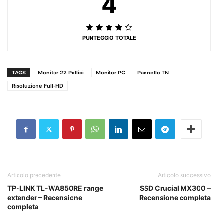
4
PUNTEGGIO TOTALE
TAGS
Monitor 22 Pollici
Monitor PC
Pannello TN
Risoluzione Full-HD
Articolo precedente
Articolo successivo
TP-LINK TL-WA850RE range
SSD Crucial MX300 –
extender – Recensione
Recensione completa
completa