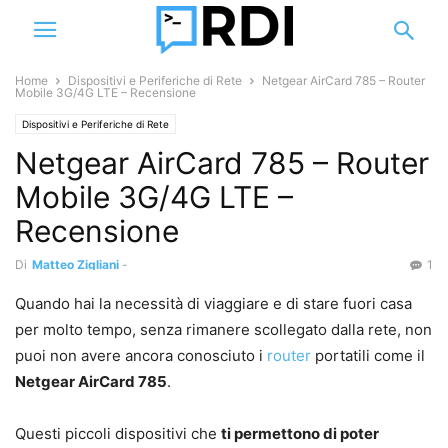
Home
Dispositivi e Periferiche di Rete
Netgear AirCard 785 – Router
Mobile 3G/4G LTE – Recensione
Dispositivi e Periferiche di Rete
Netgear AirCard 785 – Router
Mobile 3G/4G LTE –
Recensione
Di
Matteo Zigliani
-
1
Quando hai la necessità di viaggiare e di stare fuori casa
per molto tempo, senza rimanere scollegato dalla rete, non
puoi non avere ancora conosciuto i
router
portatili come il
Netgear AirCard 785
.
Questi piccoli dispositivi che
ti permettono di poter