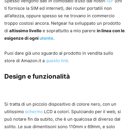
Spesso vengono dati in comodato d’uso dai nostri
ISP
(chi
ti fornisce la SIM ed internet), dei router portatili non
all’altezza, oppure spesso se ne trovano in commercio
troppo costosi ancora. Netgear ha sviluppato un prodotto
di
altissimo livello
e soprattutto a mio parere
in linea con le
esigenze di ogni
utente
.
Puoi dare già uno sguardo al prodotto in vendita sullo
store di Amazon.it a
questo link.
Design e funzionalità
Si tratta di un piccolo dispositivo di colore nero, con un
utilissimo
schermo
LCD a colori. Spulciando per il web, si
può notare fin da subito, che è un qualcosa di diverso dal
solito. Le sue dimentisoni sono 110mm x 69mm, e solo