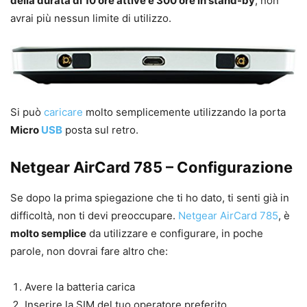
della durata di 10 ore attive e 300 ore in stand-by
, non
avrai più nessun limite di utilizzo.
Si può
caricare
molto semplicemente utilizzando la porta
Micro
USB
posta sul retro.
Netgear AirCard 785 – Configurazione
Se dopo la prima spiegazione che ti ho dato, ti senti già in
difficoltà, non ti devi preoccupare.
Netgear AirCard 785
, è
molto semplice
da utilizzare e configurare, in poche
parole, non dovrai fare altro che:
Avere la batteria carica
Inserire la SIM del tuo operatore preferito