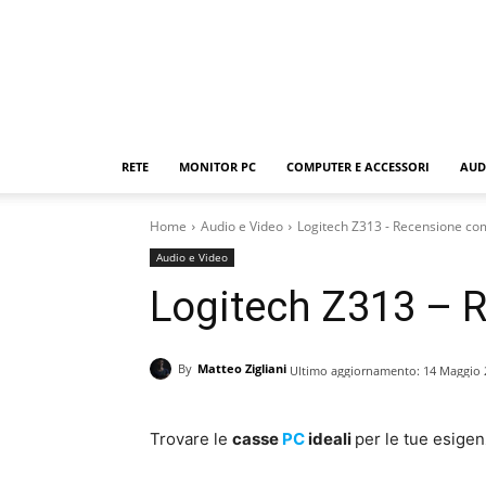
RETE
MONITOR PC
COMPUTER E ACCESSORI
AUD
Home
Audio e Video
Logitech Z313 - Recensione co
Audio e Video
Logitech Z313 – 
By
Matteo Zigliani
Ultimo aggiornamento:
14 Maggio 
Trovare le
casse
PC
ideali
per le tue esige