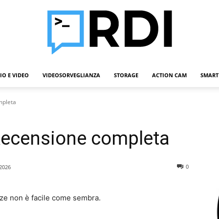
IO E VIDEO
VIDEOSORVEGLIANZA
STORAGE
ACTION CAM
SMART
Roba
mpleta
Recensione completa
Da
0
2026
nze non è facile come sembra.
Informatici