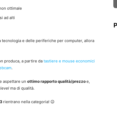
non ottimale
i ad alti
P
a tecnologia e delle periferiche per computer, allora
on produca, a partire da
tastiere e mouse economici
ebcam
.
re aspettare un
ottimo rapporto qualità/prezzo
e,
 level
ma di qualità.
13
rientrano nella categoria! 😉