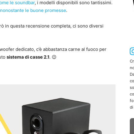
ome le soundbar
, i modelli disponibili sono tantissimi.
nonostante le buone promesse
.
rlerò in questa recensione completa, ci sono diversi
oofer dedicato, c’è abbastanza carne al fuoco per
esto
sistema di casse 2.1
. 😉
Cr
no
Da
co
so
co
fo
di