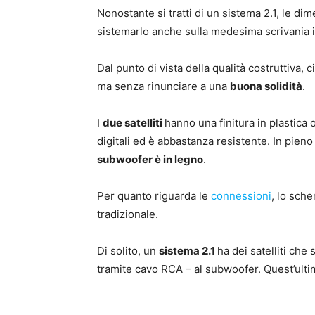
Nonostante si tratti di un sistema 2.1, le di
sistemarlo anche sulla medesima scrivania in
Dal punto di vista della qualità costruttiva,
ma senza rinunciare a una
buona solidità
.
I
due satelliti
hanno una finitura in plastica
digitali ed è abbastanza resistente. In pieno
subwoofer è in legno
.
Per quanto riguarda le
connessioni
, lo sch
tradizionale.
Di solito, un
sistema 2.1
ha dei satelliti ch
tramite cavo RCA – al subwoofer. Quest’ulti