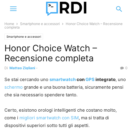
Home
Smartphone e accessori
Honor Choice Watch – Recensione
completa
Smartphone e accessori
Honor Choice Watch –
Recensione completa
Di
Matteo Zigliani
-
0
Se stai cercando uno
smartwatch
con
GPS
integrato
, uno
schermo
grande e una buona batteria, sicuramente pensi
che sia necessario spendere tanto.
Certo, esistono orologi intelligenti che costano molto,
come i
migliori smartwatch con SIM
, ma si tratta di
dispositivi superiori sotto tutti gli aspetti.