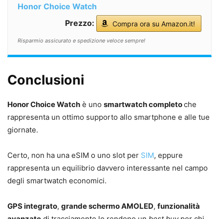
Honor Choice Watch
Prezzo:
Compra ora su Amazon.it!
Risparmio assicurato e spedizione veloce sempre!
Conclusioni
Honor Choice Watch
è uno
smartwatch completo
che
rappresenta un ottimo supporto allo smartphone e alle tue
giornate.
Certo, non ha una eSIM o uno slot per
SIM
, eppure
rappresenta un equilibrio davvero interessante nel campo
degli smartwatch economici.
GPS integrato
,
grande schermo AMOLED
,
funzionalità
avanzate
di tracciamento lo rendono un
best buy
per chi